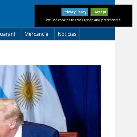
Privacy Policy
I Accept
We use cookies to track usage and preferences.
uaraní
Mercancía
Noticias