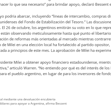
hacer lo que sea necesario” para brindar apoyo, declaró Bessent e
poyo podría abarcar, incluyendo “líneas de intercambio, compras d
idenses del Fondo de Estabilización del Tesoro.” Las discusion
El 26 de octubre, los argentinos emitirán su voto en lo que repres
s están observando meticulosamente hasta qué punto el libertario
obación de reformas más orientadas al mercado mientras contrarrest
do de Milei en una elección local ha fortalecido al partido oposito
zada a principios de este mes. La aprobación de Milei ha experi
sidente Milei a obtener apoyo financiero estadounidense, mientra
iva,” articuló Warren. “No entiendo por qué es del interés de lo
para el pueblo argentino, en lugar de para los inversores de fond
scal mediante una devaluación encubierta
dólares para apoyar a Argentina, afirma Bessent