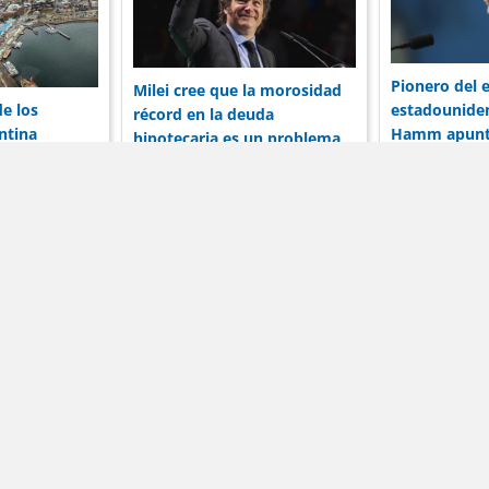
Pionero del 
Milei cree que la morosidad
de los
estadounide
récord en la deuda
ntina
Hamm apunta
hipotecaria es un problema
corporaciones
de Vaca Mue
entre el banco y el
ón
prestatario
Noticias
Términos de servicio
Anunciar
formación publicada en DólarBlueHoy.net es solo para fines informa
arBlueHoy.net no será responsable por las inexactitudes de los da
rminos y condiciones son aplicables a todos los usuarios de este sit
El uso de este sitio web significa que usted acepta todo lo anterior
opyright © 2026
-
Dólar Blue Hoy | Tarifas Hoy por Dólar Blue H