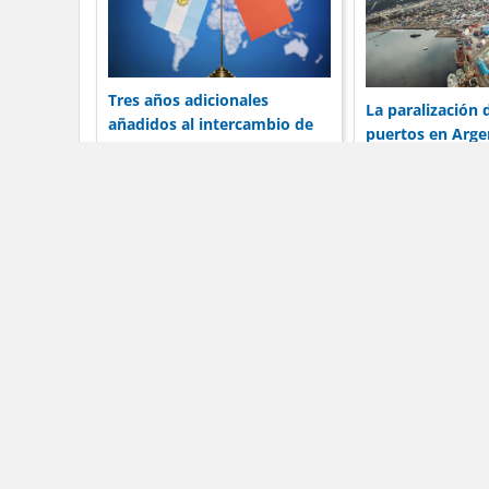
Tres años adicionales
La paralización 
añadidos al intercambio de
puertos en Arge
19 mil millones de dólares de
preocupa a las 
Argentina con China
por su reputaci
Dólar Blue Hoy
La in
Dól
Los té
C