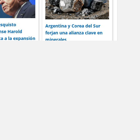
esquisto
Argentina y Corea del Sur
nse Harold
forjan una alianza clave en
 a la expansión
minerales
rta
Contacto
tivos.
tos.
io web.
.
oy