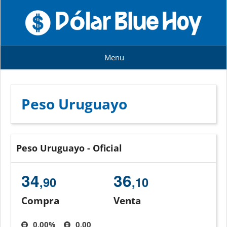
Skip
to
content
Menu
Peso Uruguayo
Peso Uruguayo - Oficial
34
36
,90
,10
Compra
Venta
0,00%
0,00