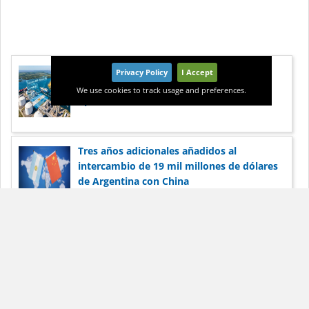
Argentina pone fin a la huelga portuaria
Privacy Policy
I Accept
tras un acuerdo que restablece las
We use cookies to track usage and preferences.
operaciones de envío
Tres años adicionales añadidos al
intercambio de 19 mil millones de dólares
de Argentina con China
La paralización de los puertos en Argentina
preocupa a las corporaciones por su
reputación