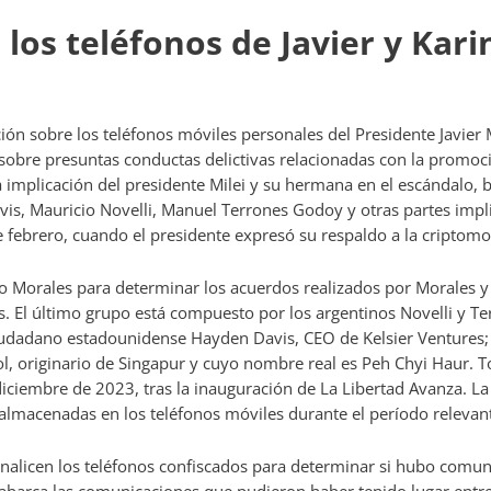
r los teléfonos de Javier y Kari
ción sobre los teléfonos móviles personales del Presidente Javier M
 sobre presuntas conductas delictivas relacionadas con la promoc
a implicación del presidente Milei y su hermana en el escándalo, b
, Mauricio Novelli, Manuel Terrones Godoy y otras partes impli
e febrero, cuando el presidente expresó su respaldo a la criptom
io Morales para determinar los acuerdos realizados por Morales 
s. El último grupo está compuesto por los argentinos Novelli y T
udadano estadounidense Hayden Davis, CEO de Kelsier Ventures; 
ol, originario de Singapur y cuyo nombre real es Peh Chyi Haur. 
ciembre de 2023, tras la inauguración de La Libertad Avanza. La f
 almacenadas en los teléfonos móviles durante el período relevan
analicen los teléfonos confiscados para determinar si hubo comuni