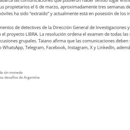
l abarca las comunicaciones que pudieron haber tenido lugar entre
sus propietarios el 6 de marzo, aproximadamente tres semanas de
móviles ha sido “extraído” y actualmente está en posesión de los i
amentos de detectives de la Dirección General de Investigaciones 
 el proyecto LIBRA. La resolución ordena el examen de todas las
scusiones grupales. Taiano afirma que las comunicaciones deben 
do WhatsApp, Telegram, Facebook, Instagram, X y LinkedIn, además
eda sin moneda
mos desafíos de Argentina