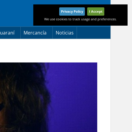
Privacy Policy
I Accept
We use cookies to track usage and preferences.
uaraní
Mercancía
Noticias