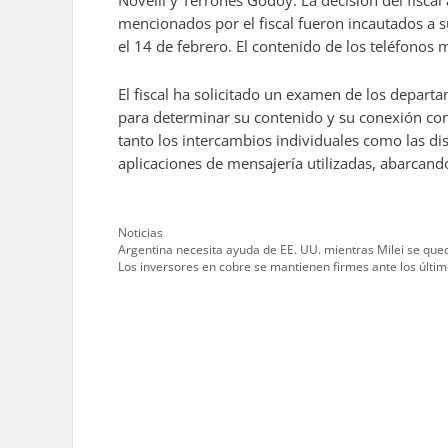
Novelli y Terrones Godoy. La decisión del fisca
mencionados por el fiscal fueron incautados a 
el 14 de febrero. El contenido de los teléfonos 
El fiscal ha solicitado un examen de los depart
para determinar su contenido y su conexión con
tanto los intercambios individuales como las di
aplicaciones de mensajería utilizadas, abarcan
Categories
Noticias
Argentina necesita ayuda de EE. UU. mientras Milei se qu
Los inversores en cobre se mantienen firmes ante los últi