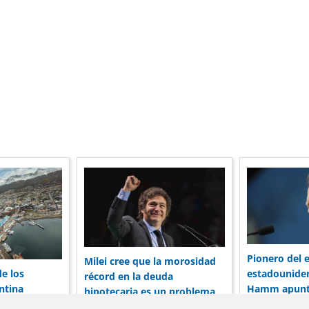
Pionero del 
Milei cree que la morosidad
de los
estadounide
récord en la deuda
ntina
Hamm apunta
hipotecaria es un problema
corporaciones
de Vaca Mue
entre el banco y el