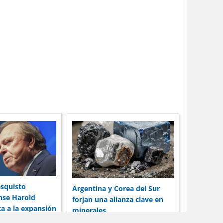
esquisto
Argentina y Corea del Sur
nse Harold
forjan una alianza clave en
 a la expansión
minerales
rta