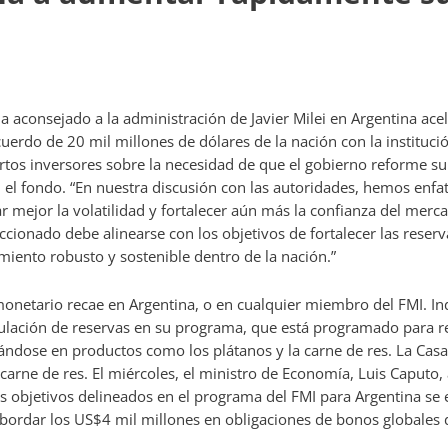
a aconsejado a la administración de Javier Milei en Argentina ace
uerdo de 20 mil millones de dólares de la nación con la institución
ertos inversores sobre la necesidad de que el gobierno reforme su
el fondo. “En nuestra discusión con las autoridades, hemos enfat
mejor la volatilidad y fortalecer aún más la confianza del mercad
ccionado debe alinearse con los objetivos de fortalecer las reser
iento robusto y sostenible dentro de la nación.”
monetario recae en Argentina, o en cualquier miembro del FMI. In
ulación de reservas en su programa, que está programado para re
ándose en productos como los plátanos y la carne de res. La Ca
 carne de res. El miércoles, el ministro de Economía, Luis Caputo,
s objetivos delineados en el programa del FMI para Argentina se e
abordar los US$4 mil millones en obligaciones de bonos globales