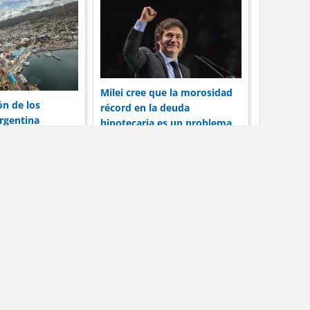
Milei cree que la morosidad
ón de los
récord en la deuda
rgentina
hipotecaria es un problema
as corporaciones
entre el banco y el
ación
prestatario
Contacto
tivos.
tos.
io web.