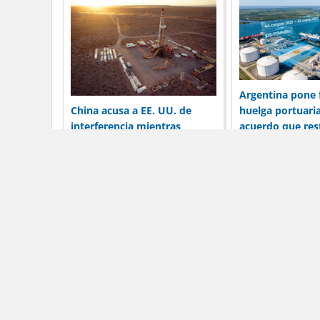
Argentina pone f
China acusa a EE. UU. de
huelga portuaria
interferencia mientras
acuerdo que rest
Huawei apunta a Vaca
operaciones de 
Muerta
Dólar Blue Hoy
La in
Dól
Los té