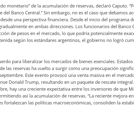
lado monetario” de la acumulación de reservas, declaró Caputo. “
e del Banco Central.” Sin embargo, no es el caso que debamos 
sde una perspectiva financiera. Desde el inicio del programa del
 gradualmente en ambas direcciones. Los funcionarios del Banco 
ucción de pesos en el mercado, lo que podría potencialmente exace
tenida según los estándares argentinos, el gobierno no logró cump
uerdo para liberalizar los mercados de bienes esenciales. Estado
e las reservas ha vuelto a surgir como una preocupación significa
 septiembre. Este evento provocó una venta masiva en el mercado,
se Donald Trump, resultando en un paquete de rescate integral. Tr
bre, hay una creciente expectativa entre los inversores de que M
ermitiendo así la acumulación de reservas. “La reciente mejora e
 fortalezcan las políticas macroeconómicas, consoliden la estabi