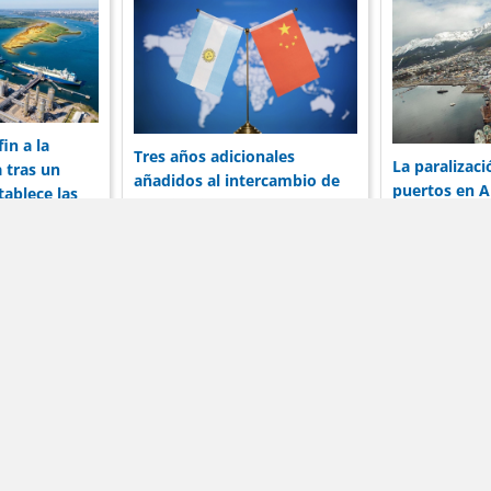
in a la
Tres años adicionales
La paralizaci
 tras un
añadidos al intercambio de
puertos en A
ablece las
19 mil millones de dólares de
preocupa a l
envío
Argentina con China
por su reput
Noticias
Términos de servicio
Anunciar
formación publicada en DólarBlueHoy.net es solo para fines informa
arBlueHoy.net no será responsable por las inexactitudes de los da
rminos y condiciones son aplicables a todos los usuarios de este sit