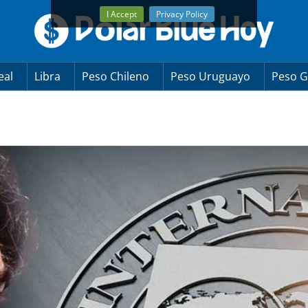
I Accept
Privacy Policy
eal
Libra
Peso Chileno
Peso Uruguayo
Peso G