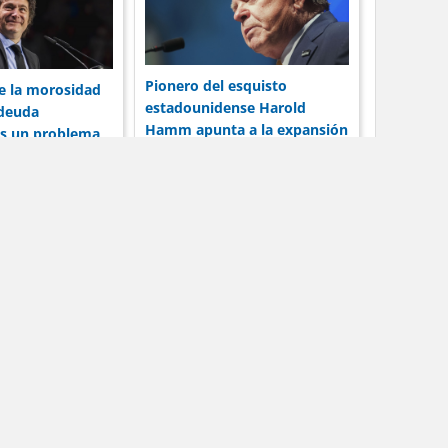
Pionero del esquisto
ue la morosidad
estadounidense Harold
 deuda
Hamm apunta a la expansión
es un problema
de Vaca Muerta
o y el
Contacto
tivos.
tos.
io web.
.
oy