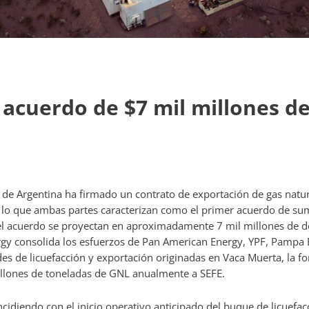
 acuerdo de $7 mil millones d
 de Argentina ha firmado un contrato de exportación de gas natu
o que ambas partes caracterizan como el primer acuerdo de sumi
del acuerdo se proyectan en aproximadamente 7 mil millones de 
rgy consolida los esfuerzos de Pan American Energy, YPF, Pampa 
des de licuefacción y exportación originadas en Vaca Muerta, la f
illones de toneladas de GNL anualmente a SEFE.
idiendo con el inicio operativo anticipado del buque de licuefacc