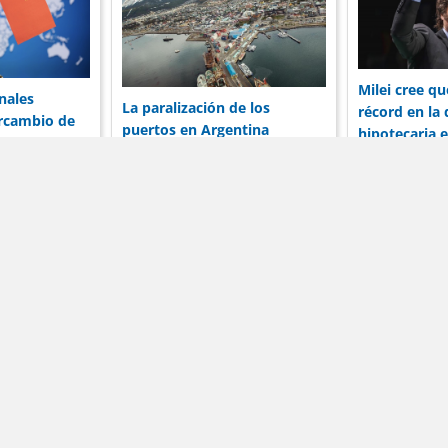
Milei cree q
nales
La paralización de los
récord en la
ercambio de
puertos en Argentina
hipotecaria 
de dólares de
preocupa a las corporaciones
entre el banc
hina
por su reputación
prestatario
Noticias
Términos de servicio
Anunciar
formación publicada en DólarBlueHoy.net es solo para fines informa
arBlueHoy.net no será responsable por las inexactitudes de los da
rminos y condiciones son aplicables a todos los usuarios de este sit
El uso de este sitio web significa que usted acepta todo lo anterior
opyright © 2026
-
Dólar Blue Hoy | Tarifas Hoy por Dólar Blue H