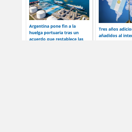
Argentina pone fin a la
Tres años adicio
huelga portuaria tras un
añadidos al int
acuerdo que restablece las
19 mil millones 
operaciones de envío
Argentina con C
Dólar Blue Hoy
La in
Dól
Los té
C