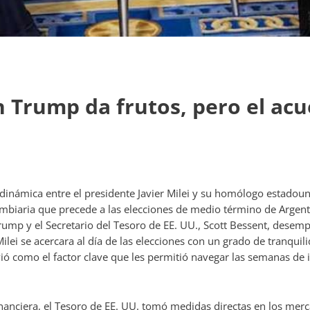
on Trump da frutos, pero el ac
a dinámica entre el presidente Javier Milei y su homólogo estado
cambiaria que precede a las elecciones de medio término de Argenti
rump y el Secretario del Tesoro de EE. UU., Scott Bessent, dese
Milei se acercara al día de las elecciones con un grado de tranquil
vió como el factor clave que les permitió navegar las semanas de i
anciera, el Tesoro de EE. UU. tomó medidas directas en los merca