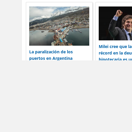
Milei cree que l
La paralización de los
récord en la de
puertos en Argentina
hipotecaria es 
preocupa a las corporaciones
entre el banco y
por su reputación
prestatario
Dólar Blue Hoy
La in
Dól