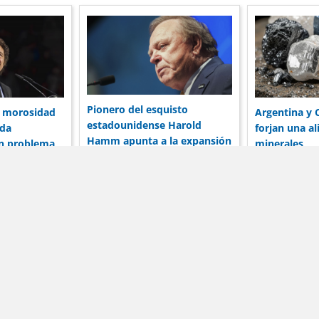
Pionero del esquisto
a morosidad
Argentina y 
estadounidense Harold
uda
forjan una al
Hamm apunta a la expansión
un problema
minerales
de Vaca Muerta
 el
Noticias
Términos de servicio
Anunciar
formación publicada en DólarBlueHoy.net es solo para fines informa
arBlueHoy.net no será responsable por las inexactitudes de los da