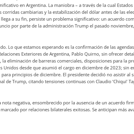
icativo en Argentina. La maniobra – a través de la cual Estados
corridas cambiarias y la estabilización del dólar antes de las elec
llega a su fin, persiste un problema significativo: un acuerdo co
nuncio por parte de la administración Trump el pasado noviembre
ido. Lo que estamos esperando es la confirmación de las agendas p
elaciones Exteriores de Argentina, Pablo Quirno, sin ofrecer deta
la eliminación de barreras comerciales, disposiciones para la pro
ados Unidos desde que asumió el cargo en diciembre de 2023; sin 
 para principios de diciembre. El presidente decidió no asistir a
nal de Trump, citando tensiones continuas con Claudio ‘Chiqui’ Tap
a nota negativa, ensombrecido por la ausencia de un acuerdo firm
marcado por relaciones bilaterales exitosas. Se anticipan más a