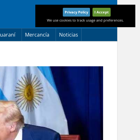
Privacy Policy
I Accept
We use cookies to track usage and preferences.
uaraní
Mercancía
Noticias