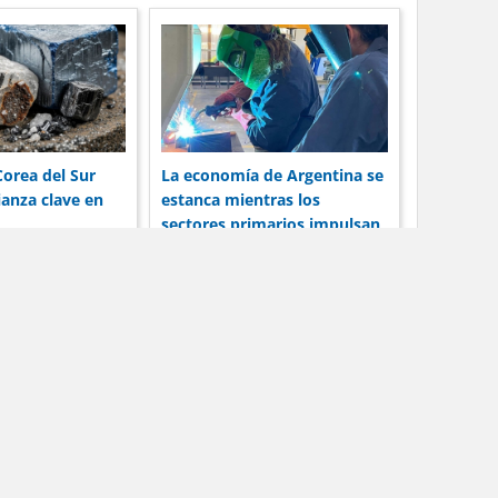
La economía de Argentina se
Corea del Sur
estanca mientras los
ianza clave en
sectores primarios impulsan
el crecimiento
Contacto
tivos.
tos.