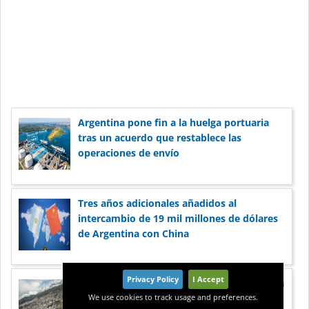
Argentina pone fin a la huelga portuaria
tras un acuerdo que restablece las
operaciones de envío
Tres años adicionales añadidos al
intercambio de 19 mil millones de dólares
de Argentina con China
Privacy Policy
I Accept
La paralización de los puertos en Argentina
We use cookies to track usage and preferences.
preocupa a las corporaciones por su