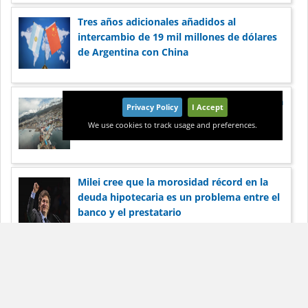
Tres años adicionales añadidos al
intercambio de 19 mil millones de dólares
de Argentina con China
La paralización de los puertos en Argentina
Privacy Policy
I Accept
preocupa a las corporaciones por su
We use cookies to track usage and preferences.
reputación
Milei cree que la morosidad récord en la
deuda hipotecaria es un problema entre el
banco y el prestatario
Pionero del esquisto estadounidense
Harold Hamm apunta a la expansión de
Vaca Muerta