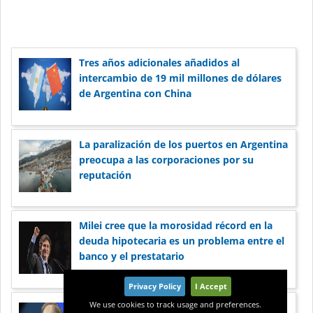
Tres años adicionales añadidos al
intercambio de 19 mil millones de dólares
de Argentina con China
La paralización de los puertos en Argentina
preocupa a las corporaciones por su
reputación
Milei cree que la morosidad récord en la
deuda hipotecaria es un problema entre el
banco y el prestatario
Privacy Policy
I Accept
We use cookies to track usage and preferences.
Pionero del esquisto estadounidense