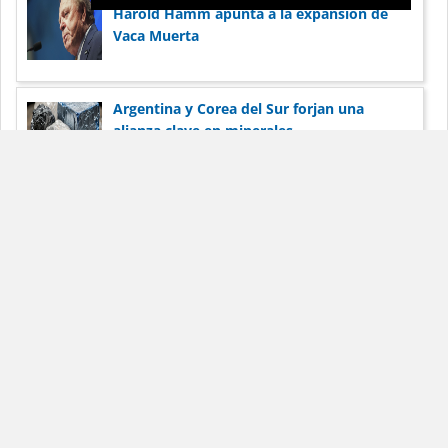
Harold Hamm apunta a la expansión de
Vaca Muerta
Argentina y Corea del Sur forjan una
alianza clave en minerales
Dólar Blue Hoy
Noticias
Términos de
servicio
Anunciar
Contacto
La información publicada en DólarBlueHoy.net es solo para
fines informativos.
DólarBlueHoy.net no será responsable por las inexactitudes de
los datos.