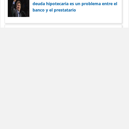
deuda hipotecaria es un problema entre el
banco y el prestatario
Pionero del esquisto estadounidense
Harold Hamm apunta a la expansión de
Vaca Muerta
Dólar Blue Hoy
Noticias
Términos de
servicio
Anunciar
Contacto
La información publicada en DólarBlueHoy.net es solo para
fines informativos.
DólarBlueHoy.net no será responsable por las inexactitudes de
los datos.