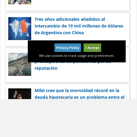
Tres años adicionales añadidos al
intercambio de 19 mil millones de dólares
de Argentina con China
Privacy Policy
I Accept
La paralización de los puertos en Argentina
We use cookies to track usage and preferences.
preocupa a las corporaciones por su
reputación
Milei cree que la morosidad récord en la
deuda hipotecaria es un problema entre el
banco y el prestatario
Pionero del esquisto estadounidense
Harold Hamm apunta a la expansión de