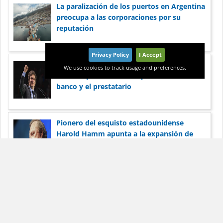
La paralización de los puertos en Argentina
preocupa a las corporaciones por su
reputación
Privacy Policy
I Accept
Milei cree que la morosidad récord en la
We use cookies to track usage and preferences.
deuda hipotecaria es un problema entre el
banco y el prestatario
Pionero del esquisto estadounidense
Harold Hamm apunta a la expansión de
Vaca Muerta
Dólar Blue Hoy
Noticias
Términos de