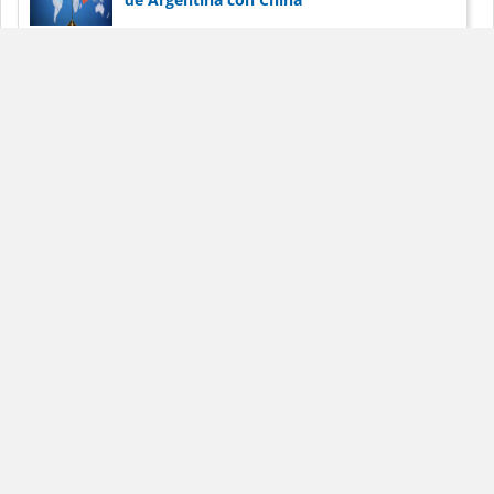
La paralización de los puertos en Argentina
preocupa a las corporaciones por su
reputación
Dólar Blue Hoy
Noticias
Términos de
servicio
Anunciar
Contacto
La información publicada en DólarBlueHoy.net es solo para
fines informativos.
DólarBlueHoy.net no será responsable por las inexactitudes de
los datos.
Los términos y condiciones son aplicables a todos los usuarios
de este sitio web.