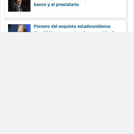
banco y el prestatario
Pionero del esquisto estadounidense
Harold Hamm apunta a la expansión de
Vaca Muerta
Dólar Blue Hoy
Noticias
Términos de
servicio
Anunciar
Contacto
La información publicada en DólarBlueHoy.net es solo para
fines informativos.
DólarBlueHoy.net no será responsable por las inexactitudes de
los datos.
Los términos y condiciones son aplicables a todos los usuarios