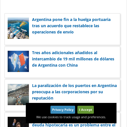
Argentina pone fin a la huelga portuaria
tras un acuerdo que restablece las
operaciones de envío
Tres años adicionales añadidos al
intercambio de 19 mil millones de dólares
de Argentina con China
La paralización de los puertos en Argentina
preocupa a las corporaciones por su
reputación
Privacy Policy
I Accept
We use cookies to track usage and preferences.
Milei cree que la morosidad récord en la
deuda hipotecaria es un problema entre el