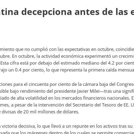
ina decepciona antes de las 
miento que no cumplió con las expectativas en octubre, coincidi
tubre. En octubre, la actividad económica experimentó un crecimi
Esta cifra está por debajo del estimado mediano del 4.2 por cien
rajo un 0.4 por ciento, lo que representa la primera caída mensua
cciones para el cincuenta por ciento de la cámara baja del Congreso
ible bajo rendimiento del presidente Javier Milei—tras una signif
o de alta volatilidad en los mercados financieros nacionales. 
s, a pesar de la intervención del Secretario del Tesoro de EE. UU
divisas de 20 mil millones de dólares.
 victoria decisiva, lo que llevó a un repunte en los activos tras su 
sada que los márgenes dentro de los cuales se permite comerciar