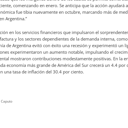
ciente, comenzando en enero. Se anticipa que la acción ayudará 
conómica fue tibia nuevamente en octubre, marcando más de medio
en Argentina.”
ión en los servicios financieros que impulsaron el sorprendente
ctura y los sectores dependientes de la demanda interna, como e
ía de Argentina evitó con éxito una recesión y experimentó un lig
iones experimentaron un aumento notable, impulsando el crecimi
ental mostraron contribuciones modestamente positivas. En la e
nda economía más grande de América del Sur crecerá un 4.4 por c
n una tasa de inflación del 30.4 por ciento.
e Caputo