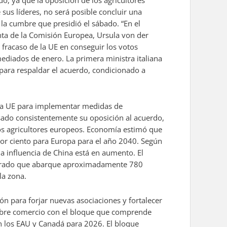
, ya que la oposición de los agricultores
 sus líderes, no será posible concluir una
la cumbre que presidió el sábado. “En el
enta de la Comisión Europea, Ursula von der
 fracaso de la UE en conseguir los votos
ediados de enero. La primera ministra italiana
 para respaldar el acuerdo, condicionado a
 la UE para implementar medidas de
resado consistentemente su oposición al acuerdo,
los agricultores europeos. Economía estimó que
 por ciento para Europa para el año 2040. Según
 la influencia de China está en aumento. El
ntegrado que abarque aproximadamente 780
la zona.
ón para forjar nuevas asociaciones y fortalecer
 libre comercio con el bloque que comprende
on los EAU y Canadá para 2026. El bloque