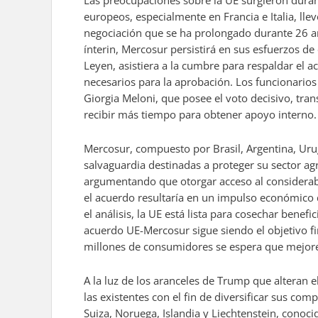
Las preocupaciones sobre la UE surgieron duran
europeos, especialmente en Francia e Italia, llev
negociación que se ha prolongado durante 26 año
ínterin, Mercosur persistirá en sus esfuerzos d
Leyen, asistiera a la cumbre para respaldar el a
necesarios para la aprobación. Los funcionario
Giorgia Meloni, que posee el voto decisivo, tra
recibir más tiempo para obtener apoyo interno.
Mercosur, compuesto por Brasil, Argentina, Ur
salvaguardia destinadas a proteger su sector ag
argumentando que otorgar acceso al considerabl
el acuerdo resultaría en un impulso económico d
el análisis, la UE está lista para cosechar benef
acuerdo UE-Mercosur sigue siendo el objetivo 
millones de consumidores se espera que mejore 
A la luz de los aranceles de Trump que alteran 
las existentes con el fin de diversificar sus c
Suiza, Noruega, Islandia y Liechtenstein, conoc