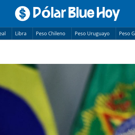
eal
Libra
Peso Chileno
Peso Uruguayo
Peso G