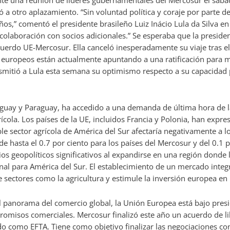
te una reunión de líderes gubernamentales del Mercosur el sábado
ó a otro aplazamiento. “Sin voluntad política y coraje por parte de
s,” comentó el presidente brasileño Luiz Inácio Lula da Silva en 
e colaboración con socios adicionales.” Se esperaba que la presid
cuerdo UE-Mercosur. Ella canceló inesperadamente su viaje tras el
s europeos están actualmente apuntando a una ratificación para m
nsmitió a Lula esta semana su optimismo respecto a su capacidad
uguay y Paraguay, ha accedido a una demanda de última hora de
rícola. Los países de la UE, incluidos Francia y Polonia, han exp
e sector agrícola de América del Sur afectaría negativamente a 
e hasta el 0.7 por ciento para los países del Mercosur y del 0.1
icios geopolíticos significativos al expandirse en una región donde
final para América del Sur. El establecimiento de un mercado i
sectores como la agricultura y estimule la inversión europea en 
el panorama del comercio global, la Unión Europea está bajo presi
ompromisos comerciales. Mercosur finalizó este año un acuerdo de
ido como EFTA. Tiene como objetivo finalizar las negociaciones c