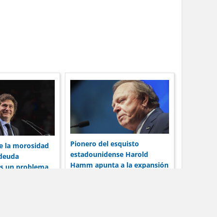
Pionero del esquisto
ue la morosidad
estadounidense Harold
 deuda
Hamm apunta a la expansión
es un problema
de Vaca Muerta
o y el