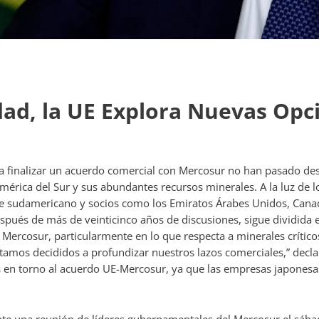
dad, la UE Explora Nuevas Opc
ra finalizar un acuerdo comercial con Mercosur no han pasado de
rica del Sur y sus abundantes recursos minerales. A la luz de l
ue sudamericano y socios como los Emiratos Árabes Unidos, Cana
pués de más de veinticinco años de discusiones, sigue dividida e 
Mercosur, particularmente en lo que respecta a minerales críticos,
stamos decididos a profundizar nuestros lazos comerciales,” decl
los en torno al acuerdo UE-Mercosur, ya que las empresas japone