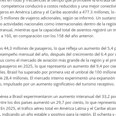
cciones en rutas y frecuencias al tiempo que promueve la entrada 
 competencia conducirá a costos reducidos y una mejor conectivi
sajeros en América Latina y el Caribe ascendió a 477.3 millones, l
 millones de viajeros adicionales, según se informó. Un sustanci
o actividades nacionales como internacionales dentro de la región
anual, mientras que la capacidad total de asientos registró un in
 160, en comparación con los 158 del año anterior.
 los 44,3 millones de pasajeros, lo que refleja un aumento del 5
sempeño mensual del año, después del crecimiento del 6.4 por ci
us como el mercado de aviación más grande de la región y el pri
 pasajeros en 2025, lo que representa un aumento del 9,4 por cie
ales. Brasil ha superado por primera vez el umbral de 100 millones
e 28,4 millones. El mercado interno experimentó una expansión de
o, impulsado por un aumento significativo del turismo receptivo.
a aérea a Brasil experimentaron un aumento interanual del 33,2 p
co entre los dos países aumentó un 29,7 por ciento, lo que represe
En 2025, el tráfico aéreo total en América Latina y el Caribe alca
, indicando un año estable y positivo para la región. El ochenta y