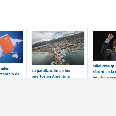
Milei cree q
nales
La paralización de los
récord en la
ercambio de
puertos en Argentina
hipotecaria 
de dólares de
preocupa a las corporaciones
entre el banc
hina
por su reputación
prestatario