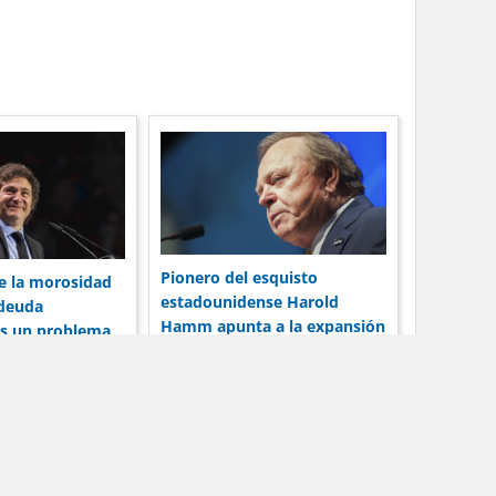
Pionero del esquisto
ue la morosidad
estadounidense Harold
 deuda
Hamm apunta a la expansión
es un problema
de Vaca Muerta
o y el