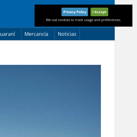
Privacy Policy
I Accept
We use cookies to track usage and preferences.
uaraní
Mercancía
Noticias