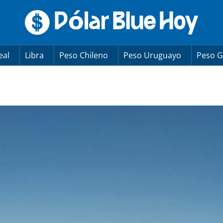
eal
Libra
Peso Chileno
Peso Uruguayo
Peso G