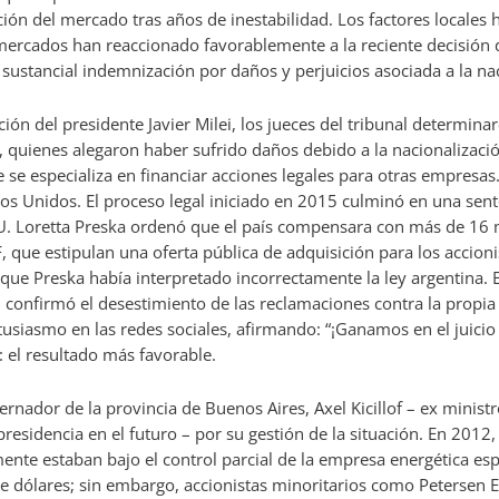
ión del mercado tras años de inestabilidad. Los factores locales 
mercados han reaccionado favorablemente a la reciente decisión d
sustancial indemnización por daños y perjuicios asociada a la na
ación del presidente Javier Milei, los jueces del tribunal determin
stas, quienes alegaron haber sufrido daños debido a la nacionaliza
 se especializa en financiar acciones legales para otras empresa
os Unidos. El proceso legal iniciado en 2015 culminó en una sen
 UU. Loretta Preska ordenó que el país compensara con más de 16 
, que estipulan una oferta pública de adquisición para los accioni
e Preska había interpretado incorrectamente la ley argentina. El 
n confirmó el desestimiento de las reclamaciones contra la propia 
entusiasmo en las redes sociales, afirmando: “¡Ganamos en el juici
: el resultado más favorable.
bernador de la provincia de Buenos Aires, Axel Kicillof – ex mini
presidencia en el futuro – por su gestión de la situación. En 2012,
mente estaban bajo el control parcial de la empresa energética es
 dólares; sin embargo, accionistas minoritarios como Petersen En